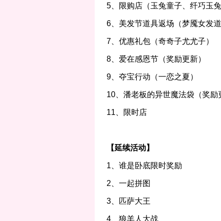
5、限购店（玉兔童子、纤巧玉
6、美发节道具返场（梦魇女发
7、优惠礼包（奇奇子尤尤子）
8、爱在感恩节（奖励更新）
9、夺宝行动（一恋之夏）
10、潘老板的异世魔法袋（奖励
11、限时店
【
延续活动
】
1、谁是卧底限时奖励
2、一起拼图
3、匹萨大王
4、狼羊人大战