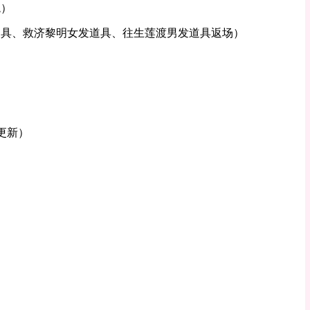
兔）
道具、救济黎明女发道具、往生莲渡男发道具返场）
更新）